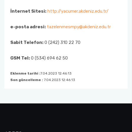
Projeler”
İnternet Sitesi:
http://yacumer.akdeniz.edu.tr/
TazeGazete
e-posta adresi:
tazelenmesmpy@akdeniz.edu.tr
Sabit Telefon:
0 (242) 310 22 70
GSM Tel:
0 (534) 694 62 50
Eklenme tarihi :
7.04.2023 12:46:13
Son güncelleme :
7.04.2023 12:46:13